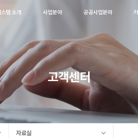
시스템 소개
사업분야
공공사업분야
 보안 기술 기반
지하차도 원격
조달우수제품
화 영상감시시스템
진출입 차단시스템
다수공급자계약(MAS)
하천/하상도로 원격
& SERVER
진출입 차단 시스템
AMERA
생활방범솔루션
고객센터
출입통제솔루션
A/V, 전관방송솔루션
지능형 영상분석
솔루션
학교 AI 안전관리
솔루션
자료실