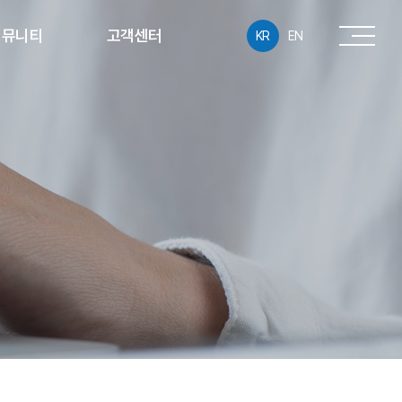
커뮤니티
고객센터
KR
EN
공지사항
온라인 문의
홍보센터
A/S접수
사회공헌
자료실
동반성장