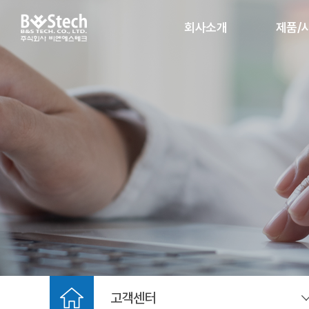
회사소개
제품/
IP카메라
인사말
데이터 암호
회사연혁
NVR 
조직도
C
인증현황
파트너사
MEMBERS
주요시공사례
찾아오시는 길
고객센터