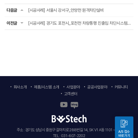
다음글
[시공사례] 서울시 강서구_안양천 원격차단설비
이전글
[시공사례] 경기도 포천시_포천천 차량통행 진출입 차단시스템 설치사업
회사소개
제품/시스템 소개
사업분야
공공사업분야
커뮤니티
고객센터
주소 : 경기도 성남시 중원구 갈마치로 288번길 14, SK V1 A동 1101 ~ 6호
A/S 접수
TEL : 031-607-2202
바로가기