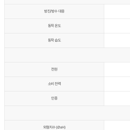
방진/방수 대응
동작 온도
동작 습도
전원
소비 전력
인증
외형치수 (ØxH)