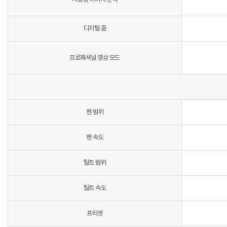
디지털 줌
프로페셔널 영상 모드
팬 범위
팬 속도
틸트 범위
틸트 속도
프리셋