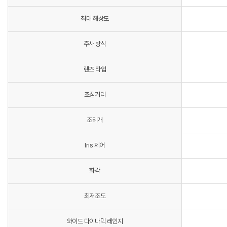
최대 해상도
주사 방식
렌즈 타입
초점거리
조리개
Iris 제어
화각
최저조도
와이드 다이나믹 레인지