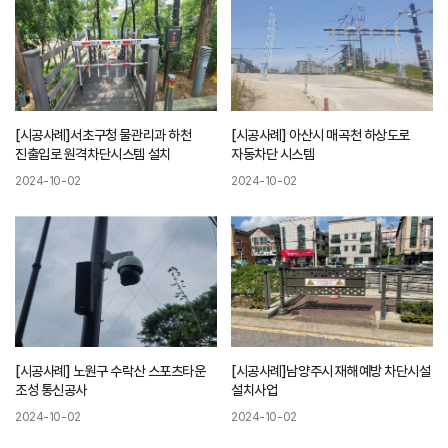
[시공사례]서초구청 물관리과 하천
[시공사례] 아산시 매곡천 하상도로
진출입로 원격차단시스템 설치
자동차단 시스템
2024-10-02
2024-10-02
[시공사례] 노원구 수락산 스포츠타운
[시공사례]남양주시 재해예방 차단시설
조성 통신공사
설치사업
2024-10-02
2024-10-02