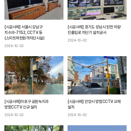
[시공사례] 서울시 강남구
[시공사례] 경기도 성남시 탄천 차량
치수과-7152, CCTV 등
진출입로 차단기 설치공사
(스마트하천원격차단시설)
2024-10-02
2024-10-02
[시공사례]마포구 공원녹지과
[시공사례] 안양시 방범CCTV 교체
방범CCTV 신규 설치
설치
2024-10-02
2024-10-02