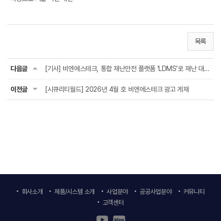
목록
다음글
[기사] 비엔에스테크, 통합 재난안전 플랫폼 ‘LDMS’로 재난 대응 골든타임 확보
이전글
[시큐리티월드] 2026년 4월 호 비엔에스테크 광고 게재
회사소개
제품/시스템 소개
사업분야
공공사업분야
커뮤니티
고객센터