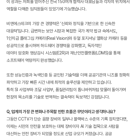
이 성과는 저희를 믿어주신 전국 150여개 협력사 대표님들과 각자의 위치에서
역할을 다해준 임직원들이 있었기에 가능했습니다.
비엔에스테크의 가장 큰 경쟁력은 ‘신뢰와 정직을 기반으로 한 신속한
대응력’입니다. 급변하는 보안 시장과 복잡한 국가 계약 법규 속에서도,
1인치급 플래그십 카메라(Real Vision)와 듀얼 포지셔닝 열화상 카메라 등을
성공적으로 출시하며 하드웨어 경쟁력을 강화했고, 독자적인
데이터 암호화 영상감시 시스템(E2R)과 재난안전플랫폼(LDMS)을 통해
소프트웨어 역량까지 완성했습니다.
또한 성능인증과 녹색인증 등 공인된 기술력을 더해 공공기관의 니즈를 정확히
파악하고 가장 빠른 시간 내에 최적의 솔루션을 제안하고 있습니다.
특히 SI 사업부와 조달 사업부, 품질관리팀이 톱니바퀴처럼 맞물려 돌아가며
현장의 목소리를 기술로 번역하는 결속력이 독보적인 강점입니다.
Q, 업계의 가장 큰 변화나 주목할 만한 흐름은 무엇이라고 생각하나요?
그동안 CCTV가 단순 음향 장비의 일부나 블랙박스 수준의 기록 장치였다면,
이제는 시민의 안전을 보호하는 대체 장비이자 AI 기술 접목으로 사람을
대신하는 안전 장비가 되었을 정도로 산업 규모가 커졌습니다. 공공