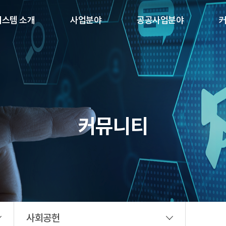
시스템 소개
사업분야
공공사업분야
 보안 기술 기반
지하차도 원격
조달우수제품
화 영상감시시스템
진출입 차단시스템
다수공급자계약(MAS)
하천/하상도로 원격
& SERVER
진출입 차단 시스템
AMERA
생활방범솔루션
커뮤니티
출입통제솔루션
A/V, 전관방송솔루션
지능형 영상분석
솔루션
학교 AI 안전관리
솔루션
사회공헌