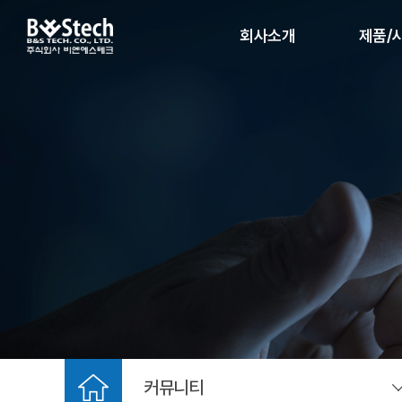
회사소개
제품/
IP카메라
인사말
데이터 암호
회사연혁
NVR 
조직도
C
인증현황
파트너사
MEMBERS
주요시공사례
찾아오시는 길
커뮤니티